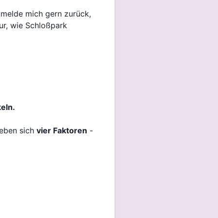
h melde mich gern zurück,
tur, wie Schloßpark
eln.
geben sich
vier Faktoren
-